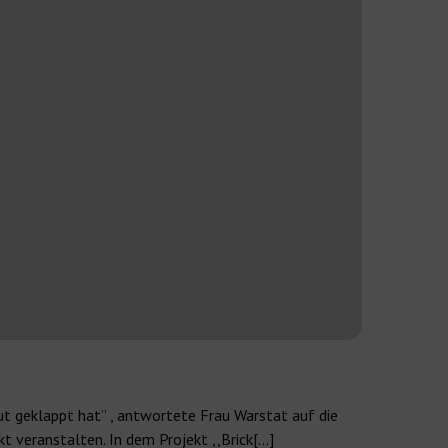
gut geklappt hat” , antwortete Frau Warstat auf die
kt veranstalten. In dem Projekt ,,Brick[…]