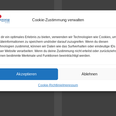
Cookie-Zustimmung verwalten
Ein großes Durch
asium?
„Weil es Spaß macht und man nic
dir ein optimales Erlebnis zu bieten, verwenden wir Technologien wie Cookies, u
ntriert auf die Monitore, als
Tänzerin des Projektes, in ein
äteinformationen zu speichern und/oder darauf zuzugreifen. Wenn du diesen
hnologien zustimmst, können wir Daten wie das Surfverhalten oder eindeutige IDs
während der Projektwoche
[…]
ser Website verarbeiten. Wenn du deine Zustimmung nicht erteilst oder zurückziehs
READ MORE
nen bestimmte Merkmale und Funktionen beeinträchtigt werden.
Akzeptieren
Ablehnen
Cookie-Richtlinie
Impressum