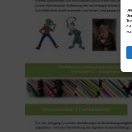
Um 
Ger
Tec
die
kön