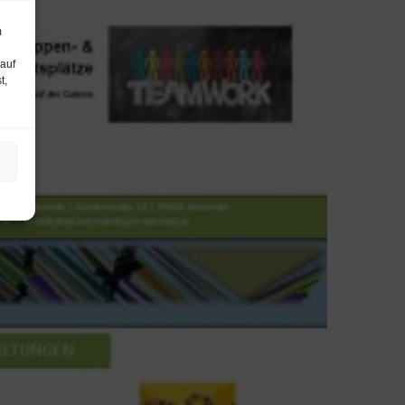
m
 auf
t,