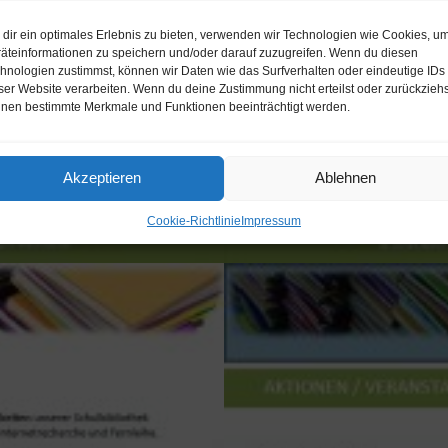
dir ein optimales Erlebnis zu bieten, verwenden wir Technologien wie Cookies, u
äteinformationen zu speichern und/oder darauf zuzugreifen. Wenn du diesen
hnologien zustimmst, können wir Daten wie das Surfverhalten oder eindeutige IDs
ser Website verarbeiten. Wenn du deine Zustimmung nicht erteilst oder zurückziehs
nen bestimmte Merkmale und Funktionen beeinträchtigt werden.
Akzeptieren
Ablehnen
Cookie-Richtlinie
Impressum