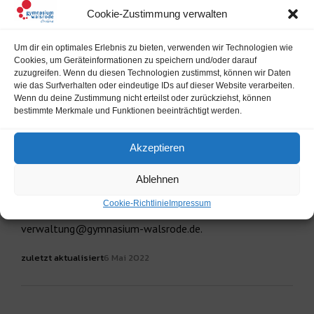
Cookie-Zustimmung verwalten
Um dir ein optimales Erlebnis zu bieten, verwenden wir Technologien wie
Cookies, um Geräteinformationen zu speichern und/oder darauf
zuzugreifen. Wenn du diesen Technologien zustimmst, können wir Daten
wie das Surfverhalten oder eindeutige IDs auf dieser Website verarbeiten.
Individuelle Anmeldegespräche für ukrainische
Wenn du deine Zustimmung nicht erteilst oder zurückziehst, können
Schülerinnen und Schüler finden am Gymnasium Walsrode
bestimmte Merkmale und Funktionen beeinträchtigt werden.
montags 11.30 – 12.30 oder donnerstags 8.30 -9.30
statt. Die Anmeldeformulare sind auf unserer Homepage
Akzeptieren
zu finden. Bringen Sie bitte, falls vorhanden, einen
Ausweis/Pass, eine Geburtsurkunde und das letzte
Ablehnen
Zeugnis zum Gespräch mit. Bei Fragen im Vorfeld rufen
Cookie-Richtlinie
Impressum
Sie bitte im Sekretariat an oder schreiben Sie eine Mail an
verwaltung@gymnasium-walsrode.de.
zuletzt aktualisiert
6 Mai 2022