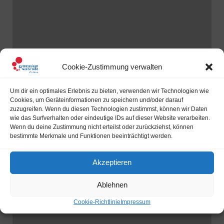
Cookie-Zustimmung verwalten
SPD gewinnt Juniorwahl am
Gymnasium Walsrode
Um dir ein optimales Erlebnis zu bieten, verwenden wir Technologien wie
Cookies, um Geräteinformationen zu speichern und/oder darauf
Bereits zum wiederholten Mal nahm das Gymnasium
zuzugreifen. Wenn du diesen Technologien zustimmst, können wir Daten
Walsrode im Rahmen der Bundestagswahl an der parallel
wie das Surfverhalten oder eindeutige IDs auf dieser Website verarbeiten.
Wenn du deine Zustimmung nicht erteilst oder zurückziehst, können
stattfindenden Juniorwahl teil. Hierbei können Schülerinnen
bestimmte Merkmale und Funktionen beeinträchtigt werden.
und Schüler unter realistischen[…]
READ MORE
Akzeptieren
Ablehnen
Cookie-Richtlinie
Impressum