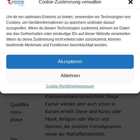
Cookie-Zustimmung verwalten
Herr Sebastian Siekmeier und Herr Heiko Eggert.
Um dir ein optimales Erlebnis zu bieten, verwenden wir Technologien wie
Cookies, um Geräteinformationen zu speichern und/oder darauf
Die Sekundarstufe II wird in die einjährige Einführungsphase
zuzugreifen. Wenn du diesen Technologien zustimmst, können wir Daten
und die zweijährige Qualifikationsphase unterteilt. Am Ende
wie das Surfverhalten oder eindeutige IDs auf dieser Website verarbeiten.
der Qualifikationsphase ist die Abiturprüfung.
Wenn du deine Zustimmung nicht erteilst oder zurückziehst, können
bestimmte Merkmale und Funktionen beeinträchtigt werden.
Akzeptieren
Einführu
Die Einführungsphase ist das erste
Ablehnen
ngsphas
Jahr der gymnasialen Oberstufe. Es
e
Cookie-Richtlinie
Impressum
wird zum großen Teil im
Klassenverband unterrichtet. Einige
Fächer werden aber auch schon in
Qualifika
Kursen erteilt. Diese sind Kunst oder
tions-
Musik, Religion oder Werte und
phase
Normen, die zweiten Fremdsprachen
sowie der Wahlpflichtbereich.
Die