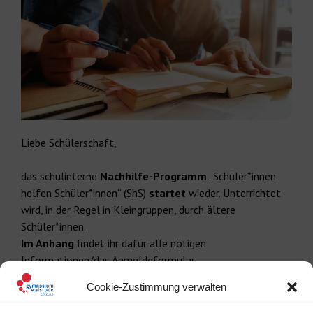
Liebe Schülerschaft,
das schulinterne
Nachhilfe-Programm
„Schüler*innen
helfen Schüler*innen“ (ShS)
startet
wieder. Unterrichtet
wird, in der Regel in Kleingruppen, durch ältere
Schüler*innen.
Im Anhang
findet ihr dafür alle nötigen
Informationen/das Anmeldeformular.
Cookie-Zustimmung verwalten
Wichtige Punkte
hier: