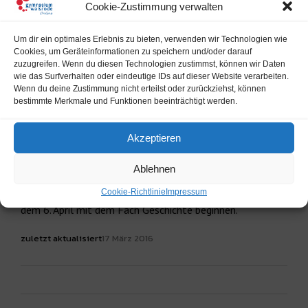
Cookie-Zustimmung verwalten
Um dir ein optimales Erlebnis zu bieten, verwenden wir Technologien wie
Cookies, um Geräteinformationen zu speichern und/oder darauf
zuzugreifen. Wenn du diesen Technologien zustimmst, können wir Daten
wie das Surfverhalten oder eindeutige IDs auf dieser Website verarbeiten.
Wenn du deine Zustimmung nicht erteilst oder zurückziehst, können
Wir wünschen allen Schülerinnen und Schülern,
bestimmte Merkmale und Funktionen beeinträchtigt werden.
Kolleginnen und Kollegen, Eltern sowie Freunden des
Gymnasiums erholsame Osterferien und ein schönes
Akzeptieren
Osterfest. Der Unterricht beginnt wieder am Montag,
dem 4. April 2016. Unseren Abiturientinnen und
Ablehnen
Abiturienten wünschen wir eine gute und intensive
Vorbereitung auf die Abiturprüfungen, die am Mittwoch,
Cookie-Richtlinie
Impressum
dem 6. April mit dem Fach Geschichte beginnen.
zuletzt aktualisiert
17 März 2016