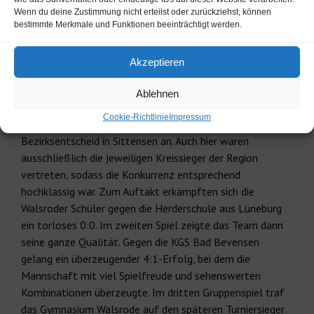
Erfolg. Unter den insgesamt zehn teilnehmenden
Wenn du deine Zustimmung nicht erteilst oder zurückziehst, können
Kreissiegern bedeutete dies einen ausgezeichneten
bestimmte Merkmale und Funktionen beeinträchtigt werden.
dritten Platz – ein bemerkenswerter Erfolg auf
Bezirksebene und ein verdienter Lohn für die starke
Akzeptieren
Entwicklung der Mannschaft.
Ablehnen
U13 sammelt wertvolle Erfahrungen in Sittensen
Cookie-Richtlinie
Impressum
Einen Tag später trat die U13-Mannschaft beim
Bezirksentscheid in Sittensen an. Auch hier waren
ausschließlich die jeweiligen Kreissieger der Region
vertreten, sodass die Konkurrenz entsprechend
hochklassig war. Zum Auftakt erkämpften sich die
Walsroder Schüler gegen die Herderschule aus Lüneburg
ein torloses 0:0. Im zweiten Spiel zeigte das Team dann
seine ganze Qualität. Gegen die KGS Bad Bevensen
gelang ein überzeugender 4:1-Erfolg, bei dem die
Mannschaft mit viel Spielfreude und sehenswerten
Kombinationen überzeugte. Im dritten Gruppenspiel traf
das Gymnasium Walsrode auf den späteren Turniersieger