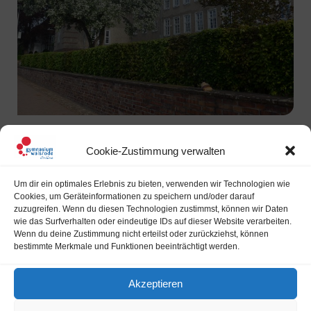
Anmeldung für Jahrgang 5
Cookie-Zustimmung verwalten
(Schuljahr 2026/2027) gestartet
Ab sofort ist die Anmeldung von Schülerinnen und Schülern
Um dir ein optimales Erlebnis zu bieten, verwenden wir Technologien wie
Cookies, um Geräteinformationen zu speichern und/oder darauf
für den kommenden Jahrgang 5 im Schuljahr 2026/2026
zuzugreifen. Wenn du diesen Technologien zustimmst, können wir Daten
möglich. Zu den Anmeldeformularen bitte hier klicken.
wie das Surfverhalten oder eindeutige IDs auf dieser Website verarbeiten.
Bitte[…]
Wenn du deine Zustimmung nicht erteilst oder zurückziehst, können
bestimmte Merkmale und Funktionen beeinträchtigt werden.
READ MORE
Akzeptieren