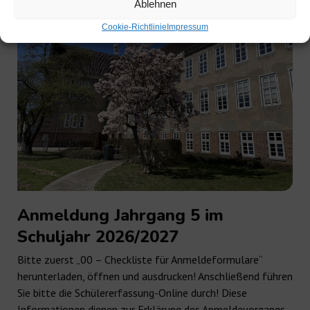
Ablehnen
Cookie-Richtlinie
Impressum
Anmeldung Jahrgang 5 im
Schuljahr 2026/2027
Bitte zuerst „00 – Checkliste für Anmeldeformulare“
herunterladen, öffnen und ausdrucken! Anschließend führen
Sie bitte die Schülererfassung-Online durch! Diese
Informationen dienen zur Erklärung des Anmeldevorgangs