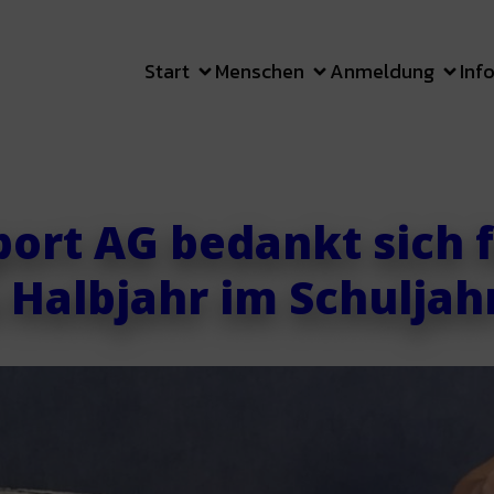
Start
Menschen
Anmeldung
Inf
ort AG bedankt sich fü
 Halbjahr im Schuljah