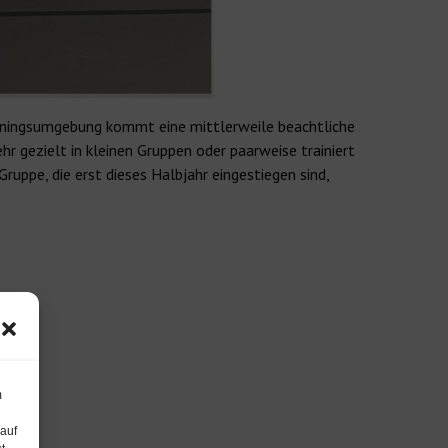
rainingsumgebung kommt eine mittlerweile beachtliche
gezielt in kleinen Gruppen oder paarweise trainiert
ruppe, die erst dieses Halbjahr eingestiegen sind,
m
 auf