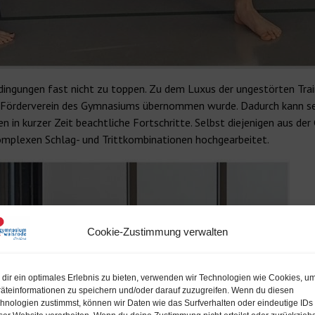
sbedingungen fast nicht zu toppen. Zu dem Luxus der ungestörten T
Förderverein des Gymnasiums übernommen wurde. Dadurch kann sehr 
n kurzer Zeit beachtliche Fortschritte. Selbst diejenigen aus der G
komplexen Schlag- und Trittkombinationen hochgearbeitet.
Cookie-Zustimmung verwalten
dir ein optimales Erlebnis zu bieten, verwenden wir Technologien wie Cookies, u
äteinformationen zu speichern und/oder darauf zuzugreifen. Wenn du diesen
hnologien zustimmst, können wir Daten wie das Surfverhalten oder eindeutige IDs