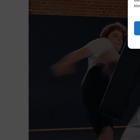
die
kön