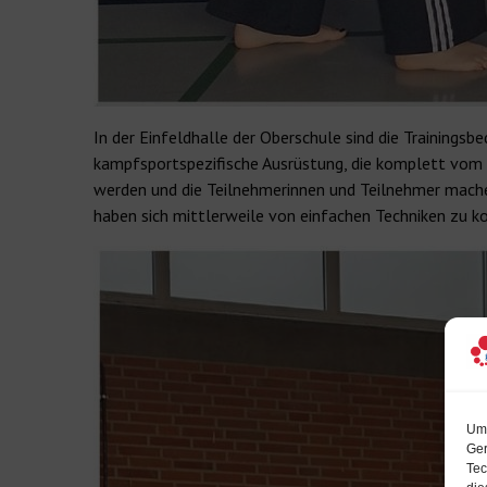
In der Einfeldhalle der Oberschule sind die Training
kampfsportspezifische Ausrüstung, die komplett vom 
werden und die Teilnehmerinnen und Teilnehmer machen i
haben sich mittlerweile von einfachen Techniken zu 
Um 
Ger
Tec