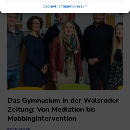
Cookie-Richtlinie
Impressum
Das Gymnasium in der Walsroder
Zeitung: Von Mediation bis
Mobbingintervention
READ MORE