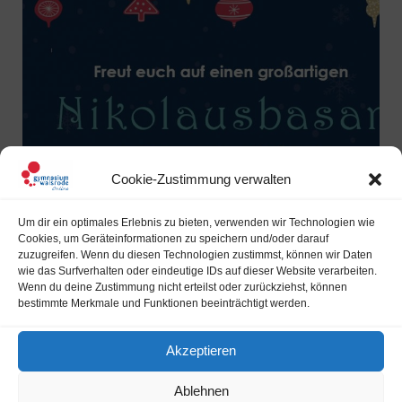
Cookie-Zustimmung verwalten
Herzlichen Dank für einen tollen
Um dir ein optimales Erlebnis zu bieten, verwenden wir Technologien wie
Nikolausbasar!
Cookies, um Geräteinformationen zu speichern und/oder darauf
zuzugreifen. Wenn du diesen Technologien zustimmst, können wir Daten
Liebe Kolleginnen und Kollegen,Liebe Schülerinnen und
wie das Surfverhalten oder eindeutige IDs auf dieser Website verarbeiten.
Wenn du deine Zustimmung nicht erteilst oder zurückziehst, können
Schüler,Liebe Eltern, ich möchte mich von ganzem Herzen
bestimmte Merkmale und Funktionen beeinträchtigt werden.
bei Ihnen und euch für die großartige Unterstützung und
das Engagement[…]
Akzeptieren
READ MORE
Ablehnen