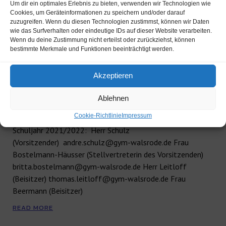
Um dir ein optimales Erlebnis zu bieten, verwenden wir Technologien wie
Cookies, um Geräteinformationen zu speichern und/oder darauf
zuzugreifen. Wenn du diesen Technologien zustimmst, können wir Daten
wie das Surfverhalten oder eindeutige IDs auf dieser Website verarbeiten.
Wenn du deine Zustimmung nicht erteilst oder zurückziehst, können
bestimmte Merkmale und Funktionen beeinträchtigt werden.
Akzeptieren
Schulelternrat 2021-2022
Ablehnen
Cookie-Richtlinie
Impressum
Die Mitglieder im Vorstand des Schulelternrates im
Schuljahr 2021/2022: Herr Schulz
(Vorsitzender) andre.schulz@gym-walsrode.de Frau
Bostelmann-Häusser (Stellvertreterin des Vorsitzenden)
britta.bostelmann@gym-walsrode.de Herr Leitloff
(Beisitzer) thomas.leitloff@gym-walsrode.de Frau
Beermann (Beisitzer)
READ MORE