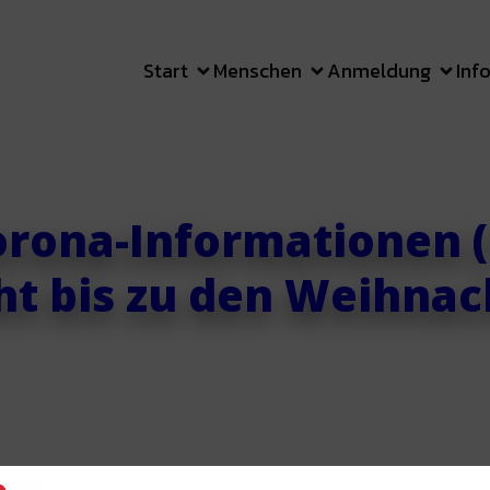
Start
Menschen
Anmeldung
Inf
orona-Informationen (1
ht bis zu den Weihnac