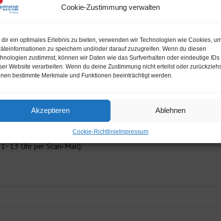
Cookie-Zustimmung verwalten
 mitgeteilt, das Schüerinnien und Schüler für die Tage vom 20.12
finden sie hier (zum Öffnen bitte klicken):
dir ein optimales Erlebnis zu bieten, verwenden wir Technologien wie Cookies, u
äteinformationen zu speichern und/oder darauf zuzugreifen. Wenn du diesen
rechtigte
hnologien zustimmst, können wir Daten wie das Surfverhalten oder eindeutige IDs
ser Website verarbeiten. Wenn du deine Zustimmung nicht erteilst oder zurückziehs
 der Sekundarstufe I (Jahrgang 5-10)
nen bestimmte Merkmale und Funktionen beeinträchtigt werden.
 der Sekundarstufe II Jahrgang 11-13)
Akzeptieren
Ablehnen
t
Cookie-Richtlinie
Impressum
 bis Donnerstag (16.12.21 – 13 Uhr) bei der Klassenlehrkraft (per
1- 13 Uhr per Scan-Mail).