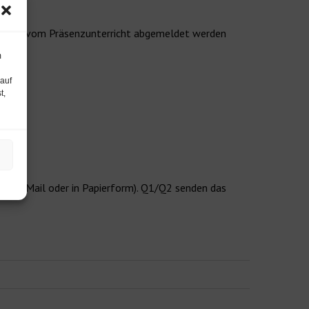
.-22.12. vom Präsenzunterricht abgemeldet werden
m
 auf
t,
 Scan-Mail oder in Papierform). Q1/Q2 senden das