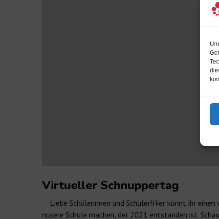
Um 
Ger
Tec
die
kön
Virtueller Schnuppertag
Liebe Schülerinnen und Schüler!Hier könnt ihr einen 
nusere Schule machen, der 2021 entstanden ist. Schau