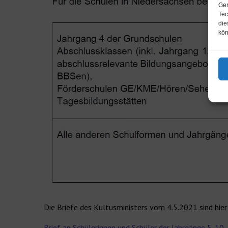
Ger
Tec
die
kön
Die Briefe des Kultusministers vom 4.5.2021 sind hie
Brief an Schülerinnen und Schüler der Jahrgänge 5-10