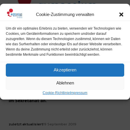
Cookie-Zustimmung verwalten
Um dir ein optimales Erlebnis zu bieten, verwenden wir Technologien wie
Cookies, um Geräteinformationen zu speichern und/oder darauf
zuzugreifen. Wenn du diesen Technologien zustimmst, können wir Daten
wie das Surfverhalten oder eindeutige IDs auf dieser Website verarbeiten.
In der Zeit der Projektwoche vom 26.9.-2.10. wird der
Wenn du deine Zustimmung nicht erteilst oder zurückziehst, können
verlässliche Ganztag nur eingeschränkt stattfinden.
bestimmte Merkmale und Funktionen beeinträchtigt werden.
Montags und mittwochs ist der Ganztagsraum nur in der
Mittagspause besetzt. Am Donnerstag, den 26.09. und
Akzeptieren
Dienstag, den 1.10. wird es eine Betreuung nach Bedarf
geben.
Ablehnen
Bitte melden Sie Ihr Kind dafür per E-Mail oder Anruf
Cookie-Richtlinie
Impressum
im Sekretariat an.
zuletzt aktualisiert
19 September 2019