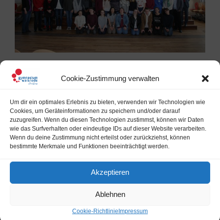
Vom 12.2.-22.2.2018 besuchen 38 französiche
Cookie-Zustimmung verwalten
Schülerinnen und Schüler aus Alencon ihren
Austauschpartner am Gymnasium Walsrode. Während
Um dir ein optimales Erlebnis zu bieten, verwenden wir Technologien wie
dieser Zeit stehen- neben der Zeit in der Schule- z. B.
Cookies, um Geräteinformationen zu speichern und/oder darauf
Besuche in Berlin oder Bremen auf dem Programm. Im
zuzugreifen. Wenn du diesen Technologien zustimmst, können wir Daten
Mittelpunkt steht aber natürlich das gegenseitige
wie das Surfverhalten oder eindeutige IDs auf dieser Website verarbeiten.
Wenn du deine Zustimmung nicht erteilst oder zurückziehst, können
Kennenlernen. Wir wünschen eine spannende gemeinsame
bestimmte Merkmale und Funktionen beeinträchtigt werden.
Zeit und natürlich auch viel Spaß!
Akzeptieren
Ablehnen
Cookie-Richtlinie
Impressum