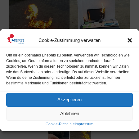
Cookie-Zustimmung verwalten
Der Kunstergänzungskurs von Annemarie Cronjaeger hat
sich mit Werken des Künstlers Thomas Demand
Um dir ein optimales Erlebnis zu bieten, verwenden wir Technologien wie
auseinandergesetzt und eigene Räume nach einem
Cookies, um Geräteinformationen zu speichern und/oder darauf
Ereignis aus Papier nachgebaut
(siehe Artikel vom 6
zuzugreifen. Wenn du diesen Technologien zustimmst, können wir Daten
Dezember
). Diese wurden gemeinsam mit dem
wie das Surfverhalten oder eindeutige IDs auf dieser Website verarbeiten.
Wenn du deine Zustimmung nicht erteilst oder zurückziehst, können
Originalfoto eines Schauplatzes und dem fotografierten
bestimmte Merkmale und Funktionen beeinträchtigt werden.
Modell ausgestellt. Eine Woche später wurden die
Papiermodelle und damit die “Wirklichkeit“ ausgelöscht,
Akzeptieren
sodass nur noch das Foto des nachgebauten Raumes
existiert. In einer Kunstaktion wurden sie entweder
Ablehnen
überfahren und im Altpapier recycelt oder verbrannt.
Cookie-Richtlinie
Impressum