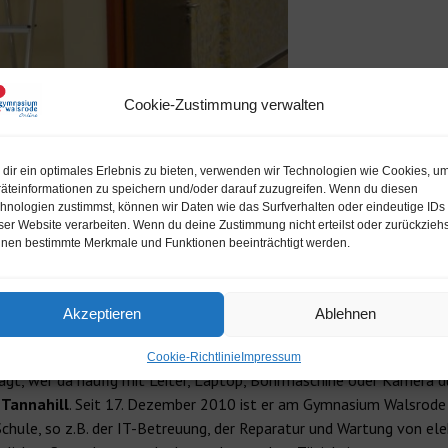
Cookie-Zustimmung verwalten
dir ein optimales Erlebnis zu bieten, verwenden wir Technologien wie Cookies, u
äteinformationen zu speichern und/oder darauf zuzugreifen. Wenn du diesen
hnologien zustimmst, können wir Daten wie das Surfverhalten oder eindeutige IDs
ser Website verarbeiten. Wenn du deine Zustimmung nicht erteilst oder zurückziehs
nen bestimmte Merkmale und Funktionen beeinträchtigt werden.
Akzeptieren
Ablehnen
Menschen im Gymnasium tätig, ohne die der reibungslose Ablauf des 
Cookie-Richtlinie
Impressum
gt, wer da häufig mit Leiter, Laptop, Bohrmaschine oder Kamera d
 Tannahill
. Seit 17. Dezember 2010 ist er am Gymnasium Walsrode 
chule, so z.B. der IT-Betreuung, der Reparatur und Wartung von ele