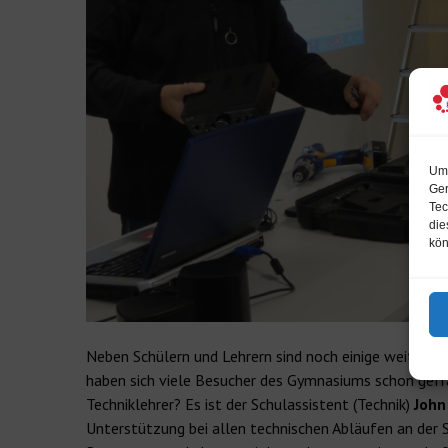
Um 
Ger
Tec
die
kön
Neben Schülern und Lehrern sind noch einige weitere 
haben sich viele Besucher des Gymnasiums schon gefra
Techniklehrer? Es ist der Schulassistent (Technik)
John
Unterstützung bei allen technischen Abläufen an der S