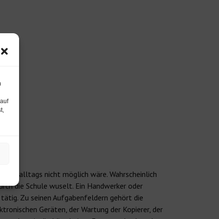
m
 auf
t,
Schulalltags nicht möglich wäre. Wahrscheinlich
urch die Schule wuselt. Ein Handwerker oder
tätig. Zu seinen Aufgabenfeldern gehört die
ktronischen Geräten, der Wartung der Kopierer, der